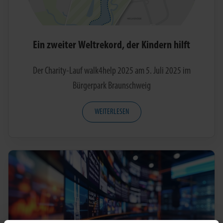
Ein zweiter Weltrekord, der Kindern hilft
Der Charity-Lauf walk4help 2025 am 5. Juli 2025 im
Bürgerpark Braunschweig
WEITERLESEN