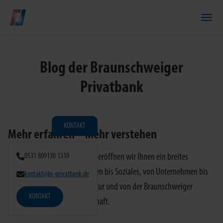
Zum Hauptinhalt springen
Blog der Braunschweiger
Privatbank
KONTAKT
Mehr erfahren – Mehr verstehen
Mit unserem Online-Magazin eröffnen wir Ihnen ein breites
0531 809130 1310
Themenspektrum von Finanzen bis Soziales, von Unternehmen bis
kontakt@bs-privatbank.de
Stiftungen, von Börse bis Kultur und von der Braunschweiger
KONTAKT
Privatbank bis zur Weltwirtschaft.