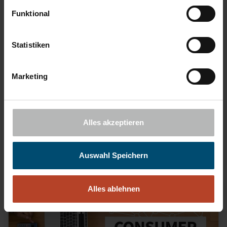
Funktional
Statistiken
Die Vertrauensampel steht auf Grün
Marketing
Die Braunschweiger Privatbank erhält Siegel für
vertrauenswürdige Vermögensmanager
Alles akzeptieren
WEITERLESEN
Auswahl Speichern
Alles ablehnen