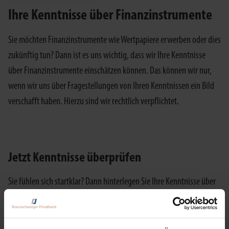
Ihre Kenntnisse über Finanzinstrumente
Sie möchten Finanzinstrumente wie Wertpapiere erwerben oder dies
zukünftig tun? Dann ist es uns wichtig, dass wir Ihre Kenntnisse
über Finanzinstrumente einschätzen können. Das können wir nur,
wenn wir uns über Fragestellungen von Ihren Kenntnissen ein Bild
verschafft haben. Hierzu sind wir rechtlich verpflichtet.
Jetzt Kenntnisse überprüfen
Sie fühlen sich startklar? Dann hinterlegen Sie Ihre Kenntnisse über
Finanzinstrumente gleich hier im OnlineBanking.
ZUR KENNTNISERMITTLUNG