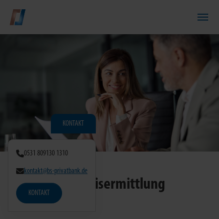
Zum Hauptinhalt springen
KONTAKT
0531 809130 1310
kontakt@bs-privatbank.de
Kenntnisermittlung
KONTAKT