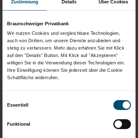
Zustimmung
Details
Über Cookies
Braunschweiger Privatbank
Wir nutzen Cookies und vergleichbare Technologien,
Häufige Fragen zur Kenntnisermittlung
auch von Dritten, um unsere Dienste anzubieten und
stetig zu verbessern. Mehr dazu erfahren Sie mit Klick
auf den "Details" Button. Mit Klick auf "Akzeptieren"
Für welche Produkte gilt die Kenntnisermittlung?
willigen Sie in die Verwendung dieser Technologien ein.
Ihre Einwilligung können Sie jederzeit über die Cookie
Schaltfläche widerrufen.
Welche Kenntnisse sollte ich über Finanzinstrumente
haben?
Einwilligungsauswahl
Essentiell
Was passiert, wenn ich die Fragen nicht richtig beantworte?
Funktional