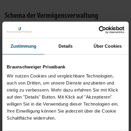
Schema der Vermögensverwaltung
Sie geben uns Ihren Anlagerahmen vor
Auf Basis des Anlagerahmens und Ihres Risikoprofils
Zustimmung
Details
Über Cookies
entwickelt unsere Investment-Manufaktur eine individuelle
Anlagestrategie
Wir setzen Ihre individuelle Anlagestrategie um
Braunschweiger Privatbank
Wir führen ein tägliches Controlling durch
Wir nutzen Cookies und vergleichbare Technologien,
Sie erhalten regelmäßig detaillierte Reports
auch von Dritten, um unsere Dienste anzubieten und
stetig zu verbessern. Mehr dazu erfahren Sie mit Klick
auf den "Details" Button. Mit Klick auf "Akzeptieren"
willigen Sie in die Verwendung dieser Technologien ein.
Die Vorteile für Ihre Geldanlage
Ihre Einwilligung können Sie jederzeit über die Cookie
Schaltfläche widerrufen.
Unsere Vermögensverwaltung bietet Ihnen bei der Geldanlage