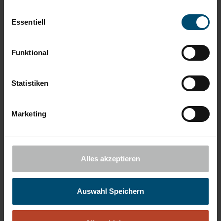
konkrete Vorteile. Bei der Betreuung durch unsere ausgezeichneten
Einwilligungsauswahl
Experten sind Individualität, Nachhaltigkeit, Reduktion von Risiken
Essentiell
und höchstmögliche Flexibilität ebenso gesichert wie klar
strukturierte und informative Berichte. Wir sind nicht auf
Funktional
bankeigene Produkte beschränkt, sondern arbeiten mit einer
Vielzahl an Partnern zusammen, sind in einem großen Netzwerk
Statistiken
eingebunden und lassen vielfältigste Researches in unsere Beratung
einfließen.
Marketing
All das ist eine optimale Basis, um Ihr Portfolio rein nach Ihren
individuellen Performancevorgaben zu erstellen und zu verwalten.
Alles akzeptieren
Hoher Grad an Individualität
Reduktion von Risiken in unsicheren Zeiten
Auswahl Speichern
Bevorzugte Einbeziehung nachhaltiger Investitionen
Berücksichtigung von ethischen Maßstäben