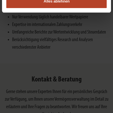
Alles ablehnen
Investitionsbandbreite von Fonds über Einzeltitel bis hin zu
alternativen Investments
Nur Verwendung täglich handelbarer Wertpapiere
Expertise im internationalen Zahlungsverkehr
Umfangreiche Berichte zur Wertentwicklung und Steuerdaten
Berücksichtigung vielfältiges Research und Analysen
verschiedenster Anbieter
Kontakt & Beratung
Gerne stehen unsere Experten Ihnen für ein persönliches Gespräch
zur Verfügung, um Ihnen unsere Vermögensverwaltung im Detail zu
erläutern und Ihre Fragen zu beantworten. Wir freuen uns auf Ihre