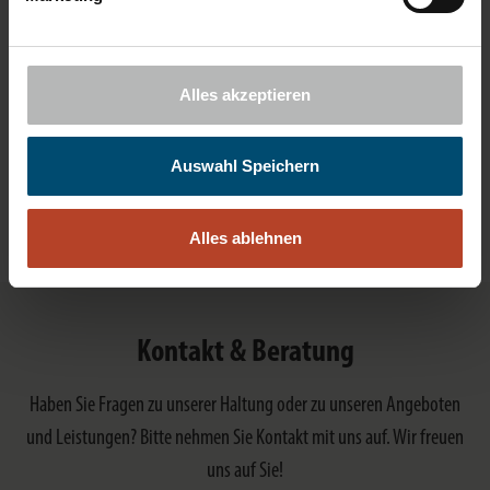
Mit Werten wachsen
Wachstum ist keine Frage des Wollens, sondern des Könnens. Wir
Alles akzeptieren
sehen Wachstum als Ergebnis unserer konsequent gelebten
Werteorientierung. Werte leben – Werte schaffen. Genau in dieser
Auswahl Speichern
Reihenfolge gehen wir vor, um erfolgreich zu sein. Für Sie, für uns
und die Gesellschaft im Ganzen.
Alles ablehnen
Kontakt & Beratung
Haben Sie Fragen zu unserer Haltung oder zu unseren Angeboten
und Leistungen? Bitte nehmen Sie Kontakt mit uns auf. Wir freuen
uns auf Sie!