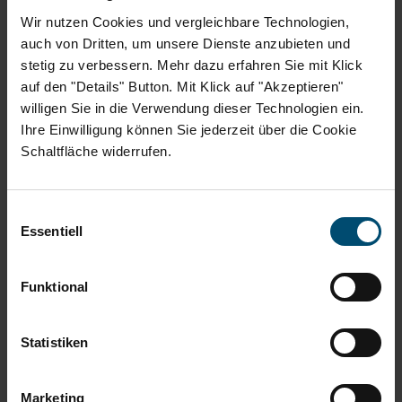
Wir nutzen Cookies und vergleichbare Technologien,
auch von Dritten, um unsere Dienste anzubieten und
Mit Kompetenz verantwortungsvoll
stetig zu verbessern. Mehr dazu erfahren Sie mit Klick
handeln
auf den "Details" Button. Mit Klick auf "Akzeptieren"
willigen Sie in die Verwendung dieser Technologien ein.
Wir leben eine Vertrauenskultur zwischen Kunde und Bank, die auf
Ihre Einwilligung können Sie jederzeit über die Cookie
Kompetenz, Verantwortungsbewusstsein und Authentizität basiert.
Schaltfläche widerrufen.
Erfolgreiche Verantwortung kann dabei nur derjenige übernehmen,
der auch über die nötige Kompetenz verfügt.
Einwilligungsauswahl
Essentiell
Wir bleiben fachlich auf dem neuesten Stand und setzen unsere
umfassende Finanzmarkt-Kompetenz dafür ein, das Vermögen
Funktional
unserer Kunden verantwortungsvoll und nach fest vereinbarten
Wertgrundsätzen zu entwickeln. Langfristig, sicher, ehrlich und
Statistiken
verlässlich.
Marketing