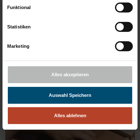
Funktional
Statistiken
Der Leistungssport des Alltags
Marketing
Carlo Thränhardt, einer der besten Hochspringer der Welt, im
Interview
Alles akzeptieren
WEITERLESEN
Auswahl Speichern
Alles ablehnen