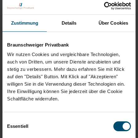
Zustimmung
Details
Über Cookies
Index-Fokus
Braunschweiger Privatbank
Teil 1 unserer vierteiligen Blog-Reihe: Welche Farbe hat der
Wir nutzen Cookies und vergleichbare Technologien,
DAX?
auch von Dritten, um unsere Dienste anzubieten und
stetig zu verbessern. Mehr dazu erfahren Sie mit Klick
WEITERLESEN
auf den "Details" Button. Mit Klick auf "Akzeptieren"
willigen Sie in die Verwendung dieser Technologien ein.
Ihre Einwilligung können Sie jederzeit über die Cookie
Schaltfläche widerrufen.
Einwilligungsauswahl
Essentiell