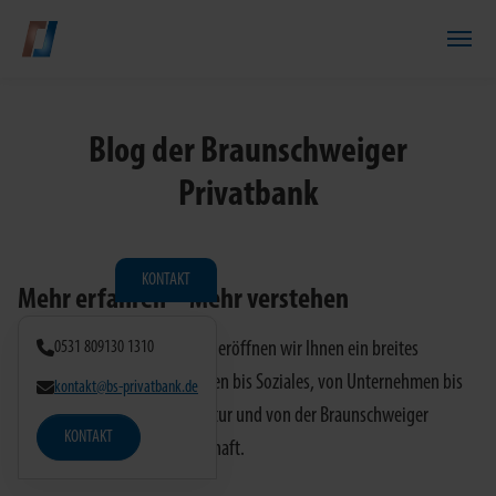
Zum Hauptinhalt springen
Blog der Braunschweiger
Privatbank
KONTAKT
Mehr erfahren – Mehr verstehen
Mit unserem Online-Magazin eröffnen wir Ihnen ein breites
0531 809130 1310
Themenspektrum von Finanzen bis Soziales, von Unternehmen bis
kontakt@bs-privatbank.de
Stiftungen, von Börse bis Kultur und von der Braunschweiger
KONTAKT
Privatbank bis zur Weltwirtschaft.