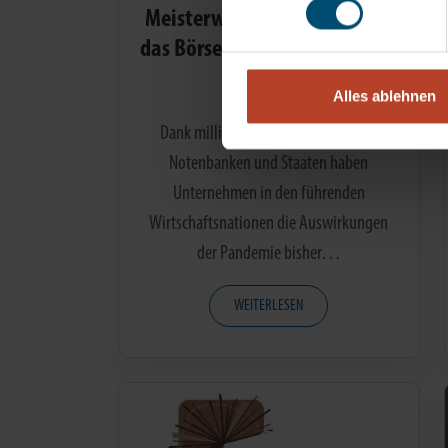
Meisterwert Perspektive und
das Börsengeschehen im März
2021
Alles ablehnen
Dank milliardenschwerer Hilfen von
Notenbanken und Staaten haben
Unternehmen in den führenden
Wirtschaftsnationen die Auswirkungen
der Pandemie bisher…
WEITERLESEN