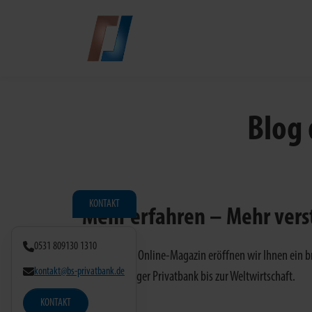
Zum Hauptinhalt springen
Blog 
KONTAKT
Mehr erfahren – Mehr ver
0531 809130 1310
Mit unserem Online-Magazin eröffnen wir Ihnen ein br
kontakt@bs-privatbank.de
Braunschweiger Privatbank bis zur Weltwirtschaft.
KONTAKT