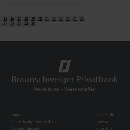
15
16
17
18
19
20
21
22
23
24
25
26
41
42
43
44
45
Kontakt
Barrierefreiheit
Braunschweiger Privatbank App
Impressum
Sicherheitshinweise
Datenschutz