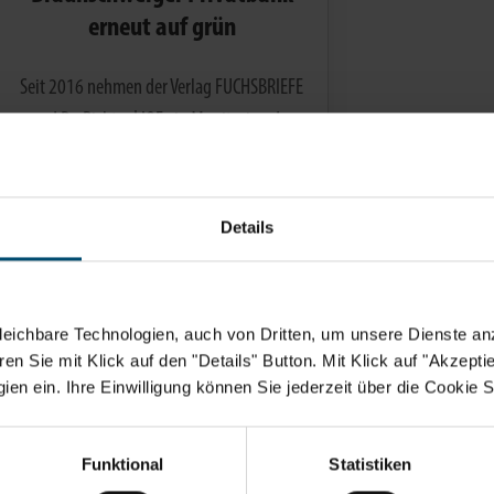
erneut auf grün
Seit 2016 nehmen der Verlag FUCHSBRIEFE
und Dr. Richter | IQF ein Monitoring der
Banken und Vermögensverwalter in
Deutschland vor. Private Banking…
Details
WEITERLESEN
eichbare Technologien, auch von Dritten, um unsere Dienste anz
n Sie mit Klick auf den "Details" Button. Mit Klick auf "Akzeptier
en ein. Ihre Einwilligung können Sie jederzeit über die Cookie S
Funktional
Statistiken