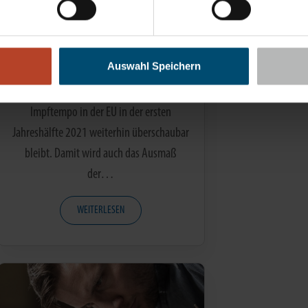
Meisterwert Perspektive und
das Börsengeschehen im
Februar 2021
Auswahl Speichern
Es ist davon auszugehen, dass das
Impftempo in der EU in der ersten
Jahreshälfte 2021 weiterhin überschaubar
bleibt. Damit wird auch das Ausmaß
der…
WEITERLESEN