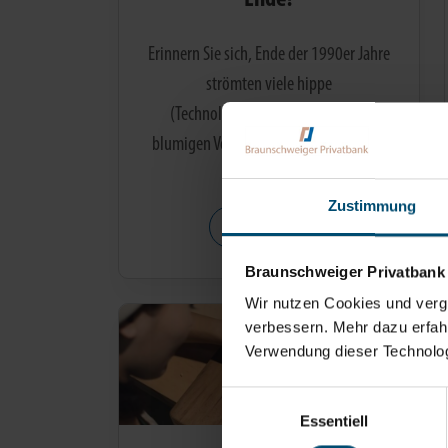
Erinnern Sie sich, Ende der 1990er Jahre
strömten viele hippe
(Technologie-)Unternehmen mit
blumigen Versprechen, revolutionären
Ideen und…
Zustimmung
WEITERLESEN
Braunschweiger Privatbank
Wir nutzen Cookies und vergl
verbessern. Mehr dazu erfahre
Verwendung dieser Technologi
Einwilligungsauswahl
Essentiell