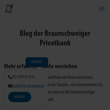
Zum Hauptinhalt springen
Blog der Braunschweiger
Privatbank
KONTAKT
Mehr erfahren – Mehr verstehen
Mit unserem Online-Magazin eröffnen wir Ihnen ein breites
0531 809130 1310
Themenspektrum von Finanzen bis Soziales, von Unternehmen bis
kontakt@bs-privatbank.de
Stiftungen, von Börse bis Kultur und von der Braunschweiger
KONTAKT
Privatbank bis zur Weltwirtschaft.