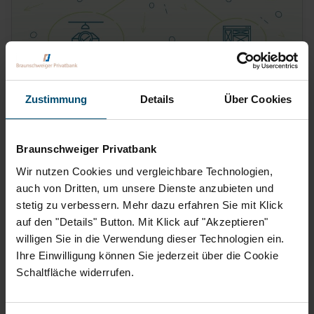
Wie Klimaschutz in Unternehmen für eine
Zustimmung
Details
Über Cookies
bessere Rendite sorgt
Im Sinne der Wirtschaft und der Umwelt: Das Start Up „Global
Braunschweiger Privatbank
Climate“ verspricht einen messbaren Klimaschutz auf Basis
Wir nutzen Cookies und vergleichbare Technologien,
von Echtwerten – schnell,…
auch von Dritten, um unsere Dienste anzubieten und
stetig zu verbessern. Mehr dazu erfahren Sie mit Klick
auf den "Details" Button. Mit Klick auf "Akzeptieren"
WEITERLESEN
willigen Sie in die Verwendung dieser Technologien ein.
Ihre Einwilligung können Sie jederzeit über die Cookie
Schaltfläche widerrufen.