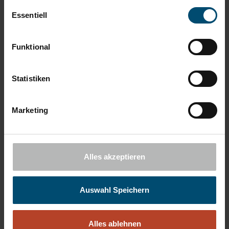
Einwilligungsauswahl
Essentiell
Funktional
Statistiken
Marketing
Im Trend: Verantwortungsvolle Geldanlage
Neben Maskenpflicht, Social Distancing und Home Office
erleben wir aktuell etwas Tiefgreifenderes, das mit einer Art
Alles akzeptieren
„Wertewandel“ beschrieben werden…
Auswahl Speichern
WEITERLESEN
Alles ablehnen