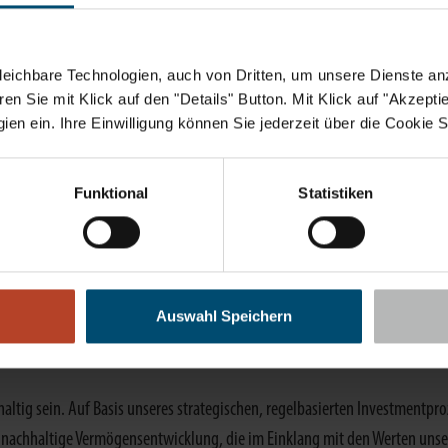
ts in Immobilien sowie auch in erneuerbare Energien wie Solarparks und 
eichbare Technologien, auch von Dritten, um unsere Dienste anz
sophie
n Sie mit Klick auf den "Details" Button. Mit Klick auf "Akzeptier
en ein. Ihre Einwilligung können Sie jederzeit über die Cookie S
st für uns Versprechen und Leitlinie zugleich. Indem wir unsere Verantwo
wahrnehmen, schaffen wir in Ihrem Sinne bleibende Werte.
Funktional
Statistiken
und auf Augenhöhe. Wir versprechen Ihnen nur, was wir auch halten und ve
 wir uns ohne Wenn und Aber daran halten.
Auswahl Speichern
haltig sein. Auf Basis unseres strategischen, regelbasierten Investmentp
e nachhaltige Vermögensentwicklung, die im Einklang mit den Werten unser