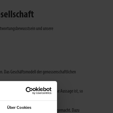
sellschaft
rantwortungsbewusstsein und unsere
en. Das Geschäftsmodell der genossenschaftlichen
ich Wilhelm Raiffeisen. So simpel diese Aussage ist, so
Über Cookies
 differenziert und somit zukunftsfest gemacht. Dazu