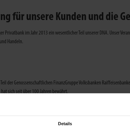
g für unsere Kunden und die Ge
ger Privatbank im Jahr 2013 ein wesentlicher Teil unserer DNA. Unser Ve
 und Handeln.
 Teil der Genossenschaftlichen FinanzGruppe Volksbanken Raiffeisenbank
 hat sich seit über 100 Jahren bewährt.
 lautet das wohl bekannteste Zitat des genossenschaftlichen Gründers Friedr
 genossenschaftlichen Idee: die Kraft der Gemeinschaft.
Details
lksbank BRAWO, ihr Geschäftsmodell in den vergangenen zehn Jahren stark