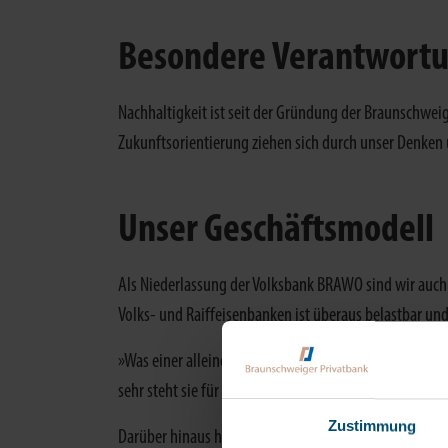
Besondere Verantwortun
Nachhaltigkeit ist seit der Gründung der Braunschwei
Zukunftsorientierung ziehen sich durch unser Denken
Unser Geschäftsmodell
Als Niederlassung der Volksbank BRAWO sind wir auch
Volks- und Raiffeisenbanken ist überaus belastbar und
»Was einer alleine nicht schafft, das schaffen viele«,
sehr steht sie für eine herausragende Eigenschaft der
Zustimmung
Darüber hinaus hat unsere Muttergesellschaft, die Vo