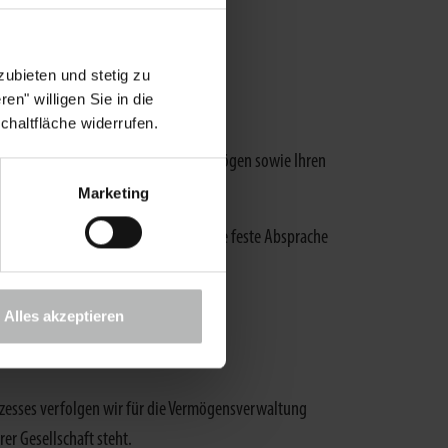
Blockkraftheizwerke.
ubieten und stetig zu
en" willigen Sie in die
chaltfläche widerrufen.
rtung gegenüber Ihnen und Ihrem Vermögen sowie Ihren
Marketing
rtreten können. Wenn Sie mit uns eine feste Absprache
Alles akzeptieren
rozesses verfolgen wir für die Vermögensverwaltung
er Gesellschaft steht.