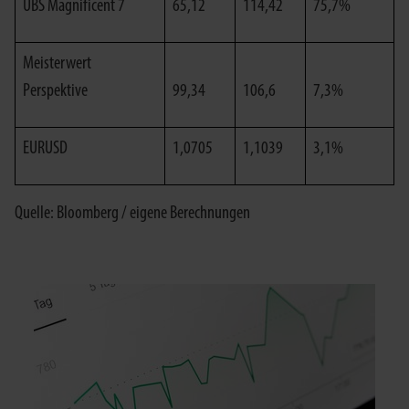
UBS Magnificent 7
65,12
114,42
75,7%
Meisterwert
Perspektive
99,34
106,6
7,3%
EURUSD
1,0705
1,1039
3,1%
Quelle: Bloomberg / eigene Berechnungen