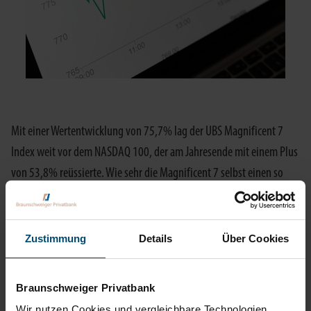
Mit einer Wertentwicklung von 75,7% lag der UBS Magnificent 7
Index weit vor dem NASDAQ 100, der am Jahresende mit einem Plus
von 53,8% reüssierte. Wie sehr die Magnificent 7 selbst einen so
breit aufgestellten Index wie den S&P 500 beeinflussen, zeigt der
Vergleich mit dem S&P 500 ex Tech. Mit 9,9% höheren Ergebnis ging
der S&P 500 ins Ziel. Künstliche Intelligenz ist zum geflügelten Wort
Zustimmung
Details
Über Cookies
des 4. Quartals geworden. Erfahrene Anleger erinnern sich an die
Euphorie, die das Internet um die Jahrtausendwende auslöste.
Braunschweiger Privatbank
Neben den Magnificent 7 partizipieren auch eine Reihe von
Wir nutzen Cookies und vergleichbare Technologien,