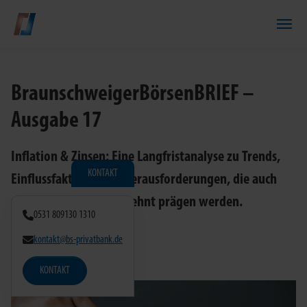
Zum Hauptinhalt springen
BraunschweigerBörsenBRIEF –
Ausgabe 17
Inflation & Zinsen: Eine Langfristanalyse zu Trends,
KONTAKT
Einflussfaktoren und Herausforderungen, die auch
noch das nächste Jahrzehnt prägen werden.
0531 809130 1310
kontakt@bs-privatbank.de
KONTAKT