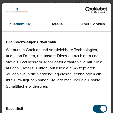
Preisanstieg eher vertragen kann als 5 % Arbeitslosigkeit“;
Altbundeskanzler Helmut Schmidt, Süddeutsche Zeitung, 28. Juli
1972
Zustimmung
Details
Über Cookies
Doch genauso wie es richtig scheint, dass Notenbanken mit einem
harten Inflationsziel für Geldwertstabilität sorgen, ist es wichtig, zu
Braunschweiger Privatbank
hinterfragen, ob das starre und sklavische Festhalten an dem
Wir nutzen Cookies und vergleichbare Technologien,
Inflationsziel von genau 2 Prozent richtig ist. Genauso gut könnten
auch von Dritten, um unsere Dienste anzubieten und
nämlich auch 3 Prozent oder 1 Prozent Inflation gut und richtig für
stetig zu verbessern. Mehr dazu erfahren Sie mit Klick
auf den "Details" Button. Mit Klick auf "Akzeptieren"
die wirtschaftliche und soziale Entwicklung der Gesellschaft sein.
willigen Sie in die Verwendung dieser Technologien ein.
Wären beispielsweise 3 Prozent Inflation für die Eurozone zurzeit
Ihre Einwilligung können Sie jederzeit über die Cookie
das korrekte Inflationsziel und nicht die gegenwärtig angepeilten 2
Schaltfläche widerrufen.
Prozent der Notenbank, müsste man die aktuelle Zinspolitik der EZB
im jetzigen wirtschaftlichen Umfeld als deutlich zu restriktiv
Einwilligungsauswahl
einstufen, was die Schlussfolgerung zulassen würde, dass
Essentiell