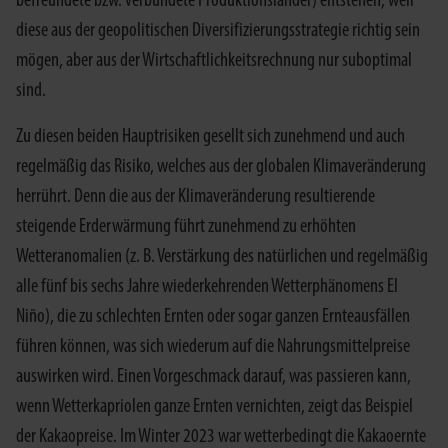
befreundete bzw. verbündete Produktionsländer) entstehen, weil
diese aus der geopolitischen Diversifizierungsstrategie richtig sein
mögen, aber aus der Wirtschaftlichkeitsrechnung nur suboptimal
sind.
Zu diesen beiden Hauptrisiken gesellt sich zunehmend und auch
regelmäßig das Risiko, welches aus der globalen Klimaveränderung
herrührt. Denn die aus der Klimaveränderung resultierende
steigende Erderwärmung führt zunehmend zu erhöhten
Wetteranomalien (z. B. Verstärkung des natürlichen und regelmäßig
alle fünf bis sechs Jahre wiederkehrenden Wetterphänomens El
Niño), die zu schlechten Ernten oder sogar ganzen Ernteausfällen
führen können, was sich wiederum auf die Nahrungsmittelpreise
auswirken wird. Einen Vorgeschmack darauf, was passieren kann,
wenn Wetterkapriolen ganze Ernten vernichten, zeigt das Beispiel
der Kakaopreise. Im Winter 2023 war wetterbedingt die Kakaoernte