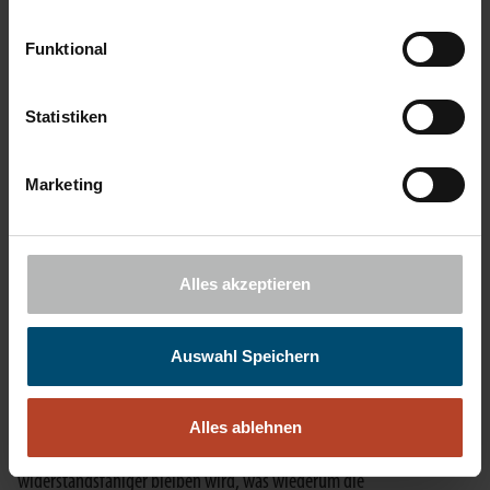
Wachstum generieren sollte. Unsere bisherigen Schätzungen für das
Wirtschaftswachstum in Deutschland heben wir aufgrund der
Funktional
teilweise neuen Konjunkturprogramme daher für 2025 von 0,10
Prozent auf 0,20 Prozent an. Für 2026 erwarten wir nun ein BIP-
Statistiken
Wachstum von 1,15 Prozent (zuvor 0,60 Prozent). Für 2027 liegt
unsere BIP-Schätzung nun bei 1,75 Prozent (zuvor 0,90 Prozent).
Marketing
Der Grund für die deutliche Anhebung unserer Prognosen zur
Wirtschaftsentwicklung liegt auch in der zu erwartenden stetigen
Verbesserung der Konsumstimmung der Verbraucher. Wir erwarten
Alles akzeptieren
daher, dass der positive Trend, welcher sich bereits in den
Konsumentenumfragen abzeichnet, weitergeführt wird. Dies vor
Auswahl Speichern
allem, weil der Arbeitsmarkt in Deutschland – trotz der aktuellen
wirtschaftlichen Schwäche im beschäftigungsintensiven
Alles ablehnen
industriellen Sektor – aufgrund des Fachkräftemangels tendenziell
widerstandsfähiger bleiben wird, was wiederum die