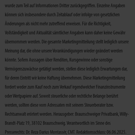
wurde zum Teil auf Informationen Dritter zurückgegriffen. Einzelne Angaben
können sich insbesondere durch Zeitablauf oder infolge von gesetzlichen
Änderungen als nicht mehr zutreffend erweisen. Für die Richtigkeit,
Vollständigkeit und Aktualität sämtlicher Angaben kann daher keine Gewähr
übernommen werden. Die gesamte Marketingmitteilung stellt lediglich unsere
Meinung dar, die ohne unsere Vorankündigungen wieder geändert werden
könnte. Sofern Aussagen über Renditen, Kursgewinne oder sonstige
Vermögenszuwächse getätigt werden, stellen diese lediglich Erwartungen dar,
für deren Eintritt wir keine Haftung übernehmen. Diese Marketingmitteilung
fordert weder zum Kauf noch zum Verkauf irgendwelcher Finanzinstrumente
oder Wertpapiere auf. Soweit steuerliche oder rechtliche Belange berührt
werden, sollten diese vom Adressaten mit seinem Steuerberater bzw.
Rechtsanwalt erörtert werden. Herausgeber: Braunschweiger Privatbank, Willy-
Brandt-Platz 19, 38102 Braunschweig. Verantwortlich im Sinne des
Presserechts: Dr. Reza Darius Montassér, CMT. Redaktionsschluss: 06.06.2025.