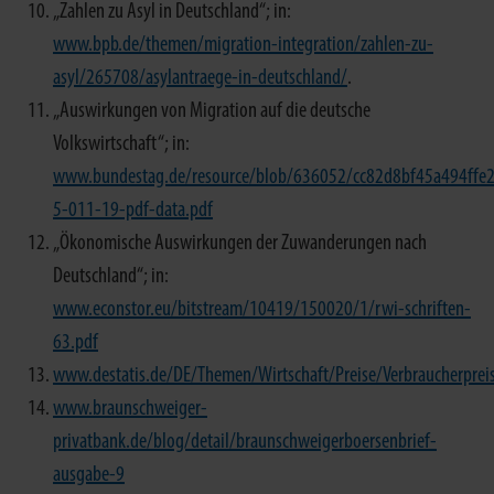
„Zahlen zu Asyl in Deutschland“; in:
www.bpb.de/themen/migration-integration/zahlen-zu-
asyl/265708/asylantraege-in-deutschland/
.
„Auswirkungen von Migration auf die deutsche
Volkswirtschaft“; in:
www.bundestag.de/resource/blob/636052/cc82d8bf45a494ffe
5-011-19-pdf-data.pdf
„Ökonomische Auswirkungen der Zuwanderungen nach
Deutschland“; in:
www.econstor.eu/bitstream/10419/150020/1/rwi-schriften-
63.pdf
www.destatis.de/DE/Themen/Wirtschaft/Preise/Verbraucherprei
www.braunschweiger-
privatbank.de/blog/detail/braunschweigerboersenbrief-
ausgabe-9