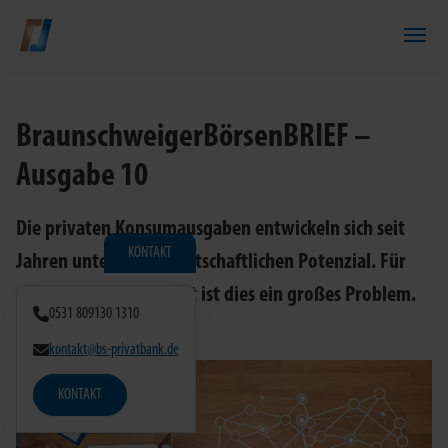
Zum Hauptinhalt springen
BraunschweigerBörsenBRIEF –
Ausgabe 10
Die privaten Konsumausgaben entwickeln sich seit
KONTAKT
Jahren unter ihrem wirtschaftlichen Potenzial. Für
die deutsche Wirtschaft ist dies ein großes Problem.
0531 809130 1310
kontakt@bs-privatbank.de
KONTAKT