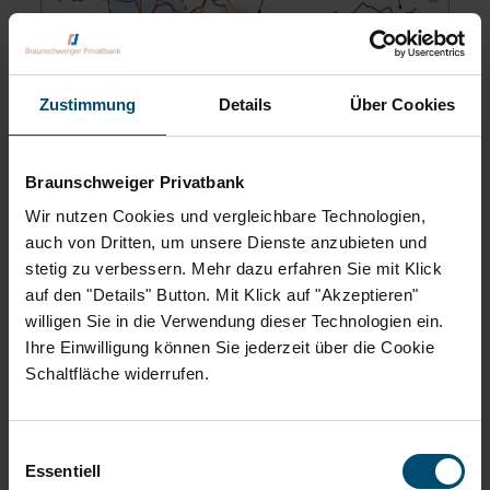
Zustimmung
Details
Über Cookies
Abb. 5 Die Konsumklima-Indizes deuten auf eine sich stetig verbessernde
Braunschweiger Privatbank
Stimmung der Verbraucherinnen
Wir nutzen Cookies und vergleichbare Technologien,
auch von Dritten, um unsere Dienste anzubieten und
Staatliche Investitionen werden die Konsumnachfrage
stetig zu verbessern. Mehr dazu erfahren Sie mit Klick
nachhaltig ankurbeln
auf den "Details" Button. Mit Klick auf "Akzeptieren"
willigen Sie in die Verwendung dieser Technologien ein.
Wir haben auf Basis unserer ökonometrischen Modelle die
Ihre Einwilligung können Sie jederzeit über die Cookie
konjunkturelle Wirkung des Investitions-Boosters errechnet und
Schaltfläche widerrufen.
kommen zu dem Ergebnis, dass die deutsche Wirtschaft bereits
2025 ein zusätzliches BIP-Wachstum von 0,25 Prozent und in den
Einwilligungsauswahl
Folgejahren jeweils noch 0,85 Prozent bis 0,95 Prozent zusätzliches
Essentiell