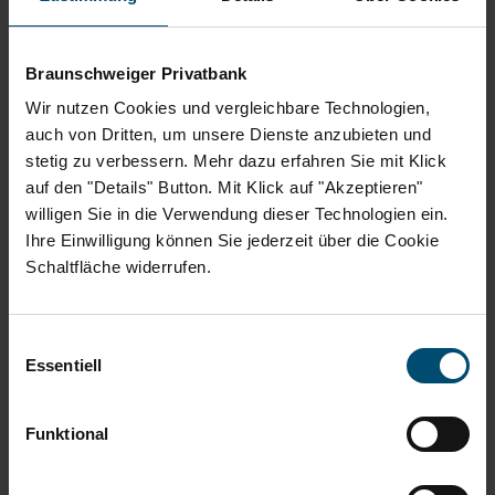
Jahresbeta von 0,81 und eine erwartete, durchschnittliche
Dividendenrendite von 4,64 % . Wir sind zuversichtlich, dass die
Braunschweiger Privatbank
Strategie unseres Fonds auch im laufenden Jahr aufgeht und
Wir nutzen Cookies und vergleichbare Technologien,
wünschen allen Anlegern ein erfreulicheres 2019.
auch von Dritten, um unsere Dienste anzubieten und
stetig zu verbessern. Mehr dazu erfahren Sie mit Klick
Dieser Beitrag ist ein Werbetext und dient ausschließlich
auf den "Details" Button. Mit Klick auf "Akzeptieren"
Informationszwecken. Ausführliche produktspezifische
willigen Sie in die Verwendung dieser Technologien ein.
Informationen und Hinweise zu Chancen und Risiken des Fonds
Ihre Einwilligung können Sie jederzeit über die Cookie
entnehmen Sie bitte den aktuellen Verkaufsunterlagen (wesentliche
Schaltfläche widerrufen.
Anlegerinformationen, Verkaufsprospekt inkl. Anlagebedingungen
sowie der letzte veröffentlichte Jahres- und Halbjahresbericht), die
Einwilligungsauswahl
Sie kostenlos im Internet auf
www.meisterwert-perspektive.de
und
Essentiell
www.universal-investment.com
bzw. über Ihren Kundenservice der
Volksbank eG Braunschweig Wolfsburg und der Braunschweiger
Funktional
Privatbank erhalten. Diese Dokumente bilden die allein verbindliche