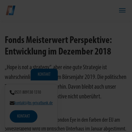
Zum Hauptinhalt springen
Fonds Meisterwert Perspektive:
Entwicklung im Dezember 2018
„Hope is not a strategy“, aber eine gute Strategie ist
KONTAKT
wahrscheinlich vonnöten im Börsenjahr 2019. Die politischen
Themen dominieren weiterhin. Davon bleibt auch unser
0531 809130 1310
Fonds Meisterwert Perspektive nicht unberührt.
kontakt@bs-privatbank.de
KONTAKT
Trotz eines unübersehbaren London Eye in den Farben der EU am
Silvesterabend wird im britischen Unterhaus im Januar abgestimmt.