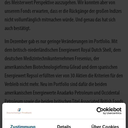
des Meisterwert Perspektive auszugehen. Wir konnten aber von
unserem Fonds erwarten, dass er die Rückgänge der großen Indizes
nicht vollumfänglich mitmachen würde. Und genau das hat sich
auch bestätigt.
Im Dezember gab es nur geringe Veränderungen im Portfolio. Mit
dem britisch-niederländischen Energiewert Royal Dutch Shell, dem
deutschen Medizintechnikunternehmen Fresenius, der
amerikanischen Biotechnologiefirma Gilead und dem spanischen
Energiewert Repsol erfüllten vier von 30 Aktien die Kriterien für den
Verbleib nicht mehr. Neu im Portfolio sind dafür die beiden
amerikanischen Energiewerte Anadarko Petroleum und Occidental
Petroleum sowie die beiden britischen Titel Associated British Foods
und British American Tobacco.
Mit diesen Veränderungen hat das Portfolio ein durchschnittliches
Zustimmung
Details
Über Cookies