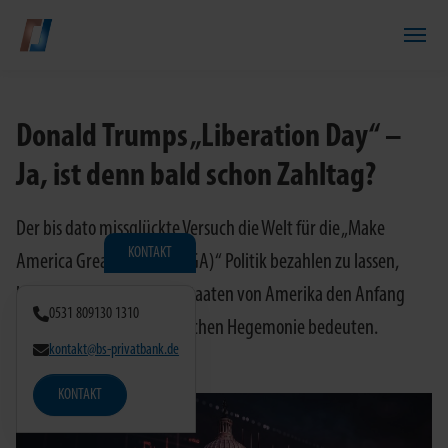
Zum Hauptinhalt springen
Donald Trumps „Liberation Day“ –
Ja, ist denn bald schon Zahltag?
Der bis dato missglückte Versuch die Welt für die „Make
KONTAKT
America Great Again (MAGA)“ Politik bezahlen zu lassen,
kann für die Vereinigten Staaten von Amerika den Anfang
0531 809130 1310
vom Ende der wirtschaftlichen Hegemonie bedeuten.
kontakt@bs-privatbank.de
KONTAKT